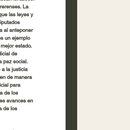
rerenses. La 
que las leyes y 
iputados 
a al anteponer 
es un ejemplo 
mejor estado. 
icial de 
a paz social. 
a la justicia 
uen de manera 
cial para 
a de los 
es avances en 
a de los 