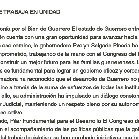
 TRABAJA EN UNIDAD
nía por el Bien de Guerrero El estado de Guerrero enfr
én cuenta con una gran oportunidad para avanzar hacia 
 En ese camino, la gobernadora Evelyn Salgado Pineda h
mprometido, trabajando de la mano con el Congreso del E
onstruir un mejor futuro para las familias guerrerenses.
es es fundamental para lograr un gobierno eficaz y cercan
nadora ha reconocido que el desarrollo de Guerrero no 
ino a través de la suma de esfuerzos de todas las instit
r ello, su administración ha impulsado un diálogo consta
er Judicial, manteniendo un respeto pleno por su autono
colectivo.
do, Pilar Fundamental para el Desarrollo El Congreso d
en el acompañamiento de las políticas públicas que la g
el trabajo legislativo, se han aprobado iniciativas que b