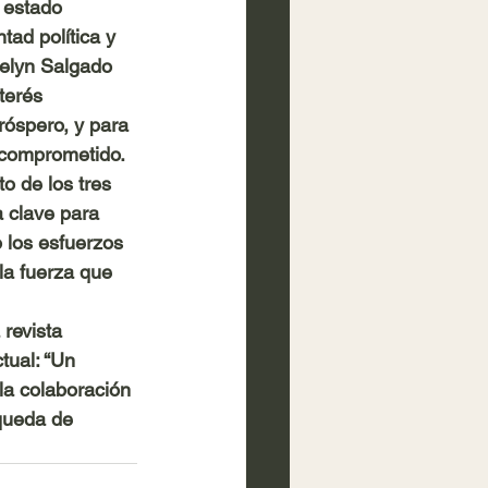
 estado 
ad política y 
velyn Salgado 
terés 
róspero, y para 
 comprometido.
o de los tres 
 clave para 
 los esfuerzos 
la fuerza que 
revista 
tual: “Un 
la colaboración 
queda de 