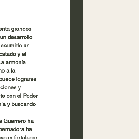
enta grandes 
un desarrollo 
a asumido un 
stado y el 
 La armonía 
o a la 
puede lograrse 
uciones y 
nte con el Poder 
mía y buscando 
e Guerrero ha 
obernadora ha 
uscan fortalecer 