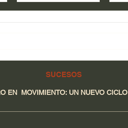
Salu
El campo de Guerrero tiene
respaldo en cada etapa:
desde la tierra hasta la
SUCESOS
producción
 EN MOVIMIENTO: UN NUEVO CICLO