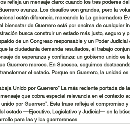
s refleja un mensaje claro: cuando los tres poderes del
Guerrero avanza. Los desafíos son grandes, pero la volunt
ucional están diferencia. marcando la La gobernadora E
el bienestar de Guerrero está por encima de cualquier in
istración busca construir un estado más justo, seguro y p
espaldo de un Congreso responsable y un Poder Judicial
e la ciudadanía demanda resultados, el trabajo conjunt
saje de esperanza y confianza: un gobierno unido es la
o que Guerrero merece. En Sucesos, seguimos destacando
transformar el estado. Porque en Guerrero, la unidad es 
baja Unido por Guerrero” La más reciente portada de la 
ensaje que cobra especial relevancia en el contexto ac
 unido por Guerrero”. Esta frase refleja el compromiso y 
del estado —Ejecutivo, Legislativo y Judicial— en la bús
rrollo para las y los guerrerenses