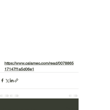
https://www.calameo.com/read/0078865
17147f1a5d06e1
Ver todo
Entradas recientes