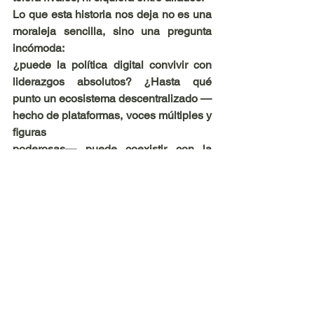
Lo que esta historia nos deja no es una 
moraleja sencilla, sino una pregunta 
incómoda:
¿puede la política digital convivir con 
liderazgos absolutos? ¿Hasta qué 
punto un ecosistema descentralizado —
hecho de plataformas, voces múltiples y 
figuras
poderosas— puede coexistir con la 
lógica de un solo líder, un solo discurso, 
un solo
centro?
La ruptura entre Musk y Trump no es 
solo el fin de una alianza. Es una 
advertencia. De que en la era digital, el 
poder sigue siendo tan frágil como 
siempre… y que quien 
quiera compartirlo con un caudillo, debe 