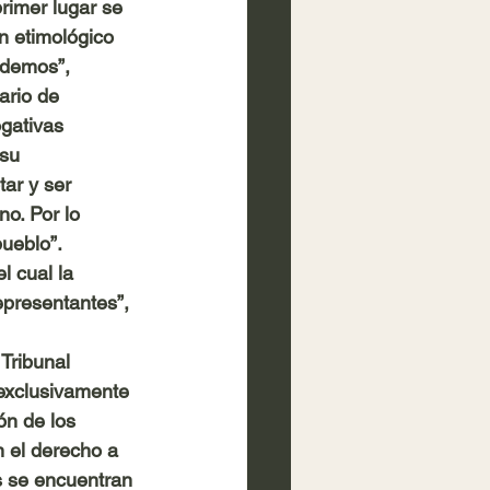
rimer lugar se 
n etimológico 
“demos”, 
ario de 
ogativas 
su 
tar y ser 
no. Por lo 
pueblo”.
l cual la 
epresentantes”, 
Tribunal 
 exclusivamente 
ón de los 
n el derecho a 
s se encuentran 