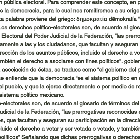
ón pública electoral. Para comprender este concepto, en p
 la democracia, para lo cual nos remitiremos a su orige
ta palabra proviene del griego: δημοκρατία dēmokratía 
 Los derechos político-electorales son, de acuerdo al glos
 Electoral del Poder Judicial de la Federación, “las prerr
amente a las y los ciudadanos, que facultan y aseguran 
irección de los asuntos públicos, incluido el derecho a vo
mbién el derecho a asociarse con fines políticos”. gobier
a asociación de éstas, se traduce como “el gobierno del 
e entiende que la democracia “es el sistema político en e
el pueblo, y que la ejerce directamente o por medio de r
sistema político mexicano. 
-electorales son, de acuerdo al glosario de términos del 
Judicial de la Federación, “las prerrogativas reconocidas
s, que facultan y aseguran su participación en la direcci
luido el derecho a votar y ser votada o votado, y tambié
políticos” Señalando que dichas prerrogativas o derecho