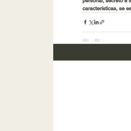
personal, secreto e i
características, se es
Entradas recientes