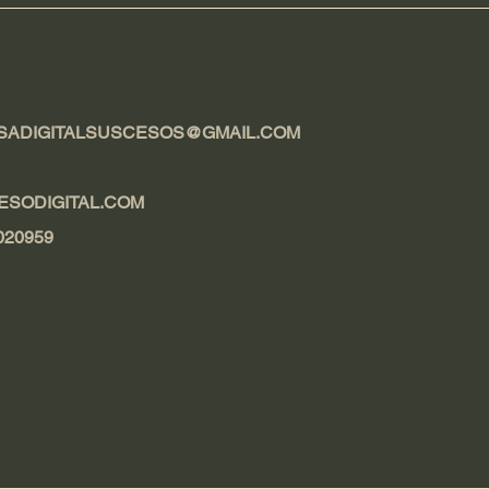
SADIGITALSUSCESOS@GMAIL.COM
ESODIGITAL.COM
020959