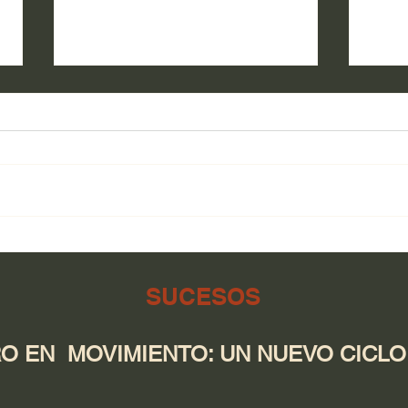
Salu
El campo de Guerrero tiene
respaldo en cada etapa:
desde la tierra hasta la
SUCESOS
producción
 EN MOVIMIENTO: UN NUEVO CICLO