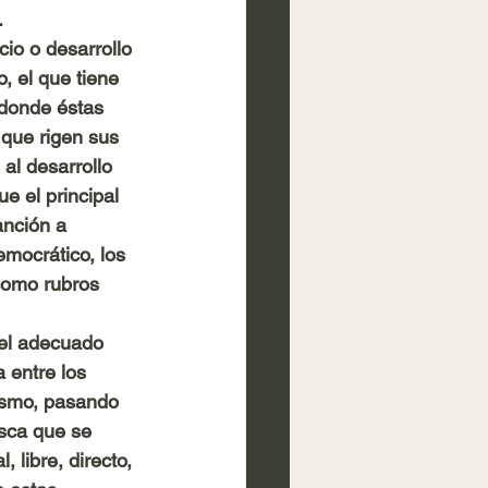
.
cio o desarrollo 
, el que tiene 
 donde éstas 
 que rigen sus 
 al desarrollo 
e el principal 
anción a 
emocrático, los 
 como rubros 
 el adecuado 
 entre los 
mismo, pasando 
sca que se 
 libre, directo, 