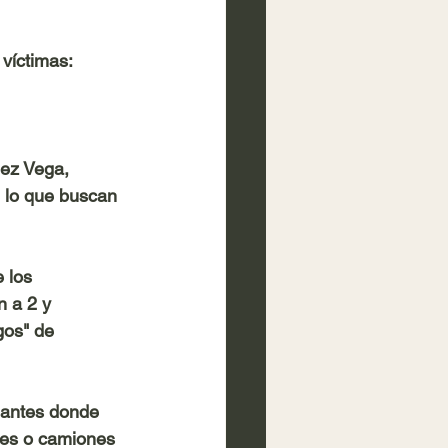
víctimas: 
ez Vega, 
 lo que buscan 
 los 
 a 2 y 
gos" de 
iantes donde 
ses o camiones 