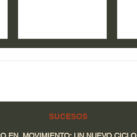
Salu
El campo de Guerrero tiene
respaldo en cada etapa:
desde la tierra hasta la
SUCESOS
producción
 EN MOVIMIENTO: UN NUEVO CICLO