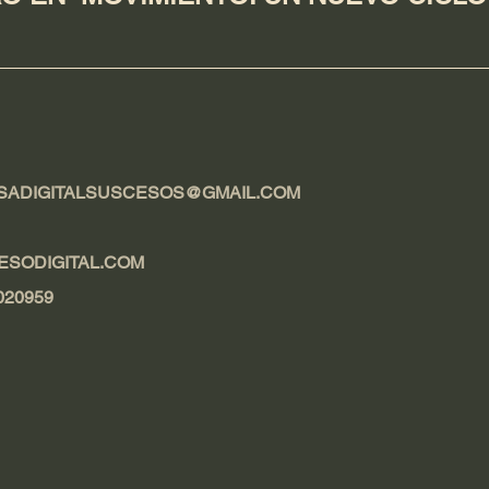
SADIGITALSUSCESOS@GMAIL.COM
ESODIGITAL.COM
020959