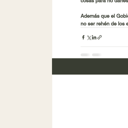
cosas para no darles
Además que el Gobie
no ser rehén de los 
Entradas recientes