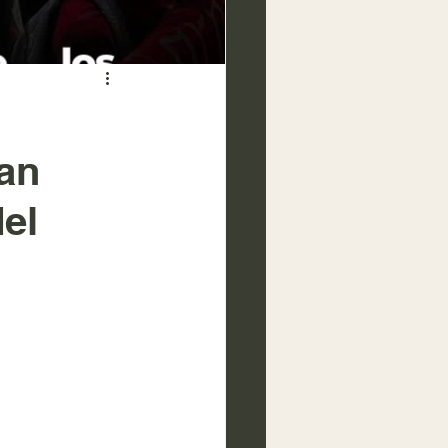
can
el