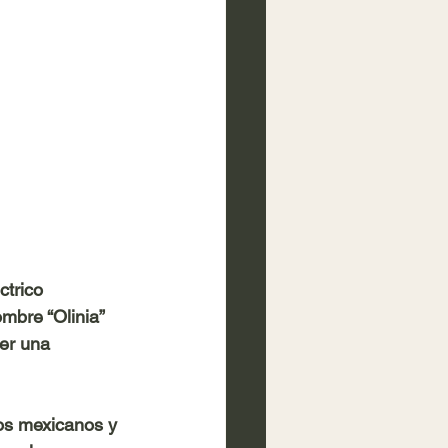
ctrico 
mbre “Olinia” 
er una 
ros mexicanos y 