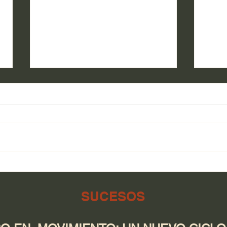
Salu
El campo de Guerrero tiene
respaldo en cada etapa:
desde la tierra hasta la
SUCESOS
producción