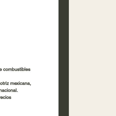
de combustibles 
motriz mexicana, 
nacional.
recios 