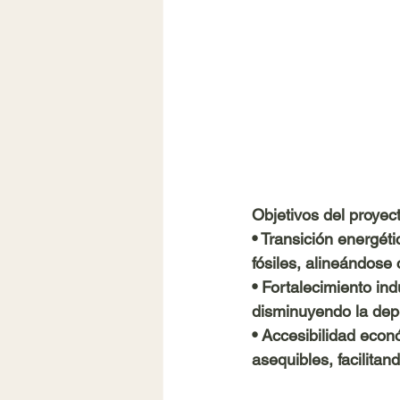
Objetivos del proyec
• 
Transición energéti
fósiles, alineándose
• 
Fortalecimiento indu
disminuyendo la dep
• 
Accesibilidad econ
asequibles, facilitan