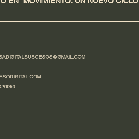
 EN MOVIMIENTO: UN NUEVO CICLO
SADIGITALSUSCESOS@GMAIL.COM
ESODIGITAL.COM
020959